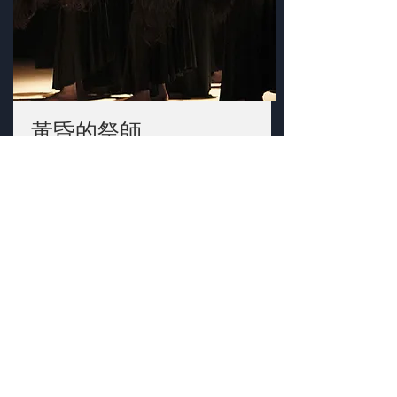
​黃昏的祭師
謙遜紀錄一場殞落的世代
More