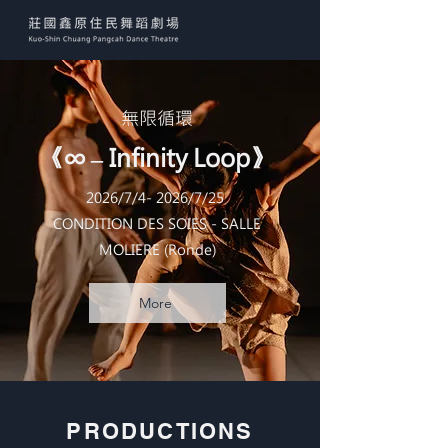
無限循環
《∞ ‒ Infinity Loop》
2026/7/4- 2026/7/25
CONDITION DES SOIES - SALLE
MOLIERE (Ronde)
More
PRODUCTIONS