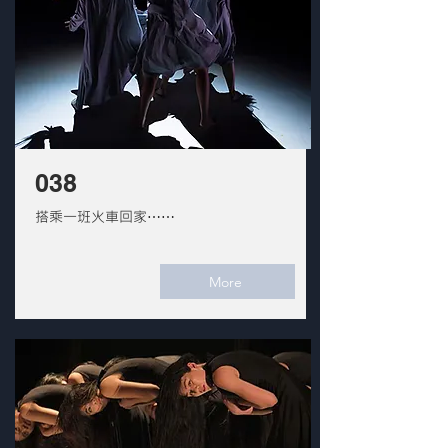
038
搭乘一班火車回家⋯⋯
More